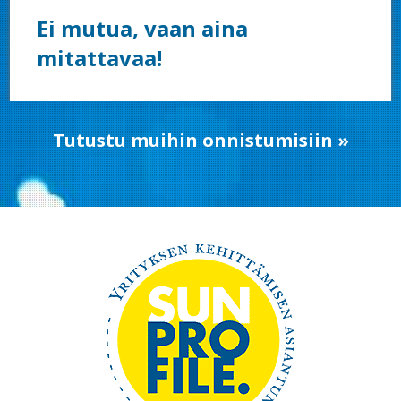
Ei mutua, vaan aina
mitattavaa!
Tutustu muihin onnistumisiin »