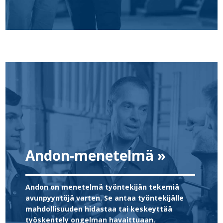
Andon-menetelmä »
Andon on menetelmä työntekijän tekemiä
avunpyyntöjä varten. Se antaa työntekijälle
mahdollisuuden hidastaa tai keskeyttää
työskentely ongelman havaittuaan.