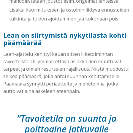
mahdollistetaan joustot esim. ongelmatilanteissa.
Lisäksi kuormitukseen ja ostoihin liittyvä ennusteiden
tulkinta ja töiden ajoittaminen jää kokonaan pois.
Lean on siirtymistä nykytilasta kohti
päämäärää
Lean-ajattelu kehittyi kauan sitten liiketoiminnan
tavoitteista. Oli ymmärrettävä asiakkaiden muuttuvat
tarpeet ja omien resurssien rajallisuus. Niistä muodostui
selkeä päämäärä, joka antoi suunnan kehittämiselle.
Päämäärä synnytti periaatteita ja menetelmiä, jotka
auttoivat aina askeleen eteenpäin.
”Tavoitetila on suunta ja
polttoaine jatkuvalle