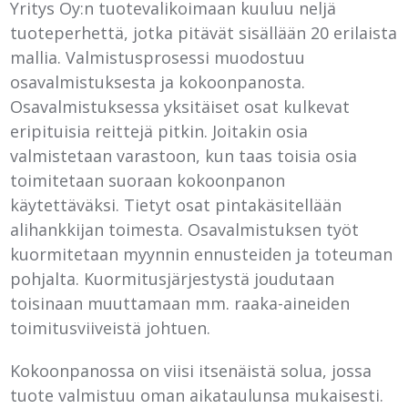
Yritys Oy:n tuotevalikoimaan kuuluu neljä
tuoteperhettä, jotka pitävät sisällään 20 erilaista
mallia. Valmistusprosessi muodostuu
osavalmistuksesta ja kokoonpanosta.
Osavalmistuksessa yksitäiset osat kulkevat
eripituisia reittejä pitkin. Joitakin osia
valmistetaan varastoon, kun taas toisia osia
toimitetaan suoraan kokoonpanon
käytettäväksi. Tietyt osat pintakäsitellään
alihankkijan toimesta. Osavalmistuksen työt
kuormitetaan myynnin ennusteiden ja toteuman
pohjalta. Kuormitusjärjestystä joudutaan
toisinaan muuttamaan mm. raaka-aineiden
toimitusviiveistä johtuen.
Kokoonpanossa on viisi itsenäistä solua, jossa
tuote valmistuu oman aikataulunsa mukaisesti.