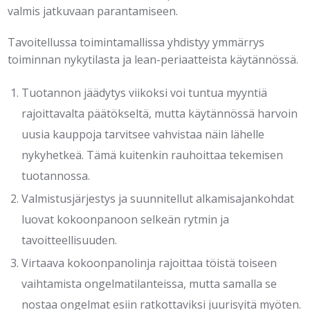
valmis jatkuvaan parantamiseen.
Tavoitellussa toimintamallissa yhdistyy ymmärrys
toiminnan nykytilasta ja lean-periaatteista käytännössä.
Tuotannon jäädytys viikoksi voi tuntua myyntiä
rajoittavalta päätökseltä, mutta käytännössä harvoin
uusia kauppoja tarvitsee vahvistaa näin lähelle
nykyhetkeä. Tämä kuitenkin rauhoittaa tekemisen
tuotannossa.
Valmistusjärjestys ja suunnitellut alkamisajankohdat
luovat kokoonpanoon selkeän rytmin ja
tavoitteellisuuden.
Virtaava kokoonpanolinja rajoittaa töistä toiseen
vaihtamista ongelmatilanteissa, mutta samalla se
nostaa ongelmat esiin ratkottaviksi juurisyitä myöten.