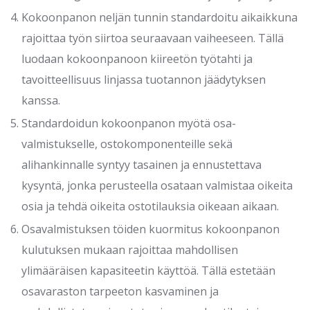
Kokoonpanon neljän tunnin standardoitu aikaikkuna
rajoittaa työn siirtoa seuraavaan vaiheeseen. Tällä
luodaan kokoonpanoon kiireetön työtahti ja
tavoitteellisuus linjassa tuotannon jäädytyksen
kanssa.
Standardoidun kokoonpanon myötä osa-
valmistukselle, ostokomponenteille sekä
alihankinnalle syntyy tasainen ja ennustettava
kysyntä, jonka perusteella osataan valmistaa oikeita
osia ja tehdä oikeita ostotilauksia oikeaan aikaan.
Osavalmistuksen töiden kuormitus kokoonpanon
kulutuksen mukaan rajoittaa mahdollisen
ylimääräisen kapasiteetin käyttöä. Tällä estetään
osavaraston tarpeeton kasvaminen ja