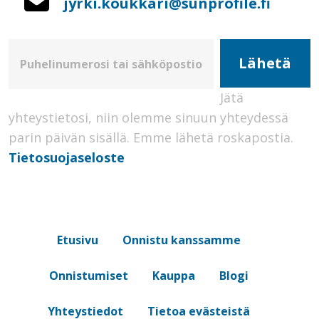
jyrki.koukkari@sunprofile.fi
Jätä
yhteystietosi, niin olemme sinuun yhteydessä
parin päivän sisällä.
Emme lähetä roskapostia.
Tietosuojaseloste
Etusivu
Onnistu kanssamme
Onnistumiset
Kauppa
Blogi
Yhteystiedot
Tietoa evästeistä