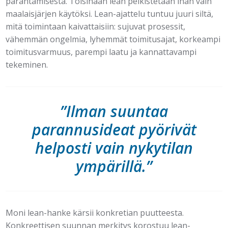
parantamisesta. Toisinaan lean pelkistetään ihan vain
maalaisjärjen käytöksi. Lean-ajattelu tuntuu juuri siltä,
mitä toimintaan kaivattaisiin: sujuvat prosessit,
vähemmän ongelmia, lyhemmät toimitusajat, korkeampi
toimitusvarmuus, parempi laatu ja kannattavampi
tekeminen.
”Ilman suuntaa
parannusideat pyörivät
helposti vain nykytilan
ympärillä.”
Moni lean-hanke kärsii konkretian puutteesta.
Konkreettisen suunnan merkitys korostuu lean-