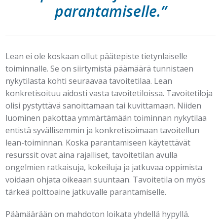
parantamiselle.”
Lean ei ole koskaan ollut päätepiste tietynlaiselle
toiminnalle. Se on siirtymistä päämäärä tunnistaen
nykytilasta kohti seuraavaa tavoitetilaa. Lean
konkretisoituu aidosti vasta tavoitetiloissa. Tavoitetiloja
olisi pystyttävä sanoittamaan tai kuvittamaan. Niiden
luominen pakottaa ymmärtämään toiminnan nykytilaa
entistä syvällisemmin ja konkretisoimaan tavoitellun
lean-toiminnan. Koska parantamiseen käytettävät
resurssit ovat aina rajalliset, tavoitetilan avulla
ongelmien ratkaisuja, kokeiluja ja jatkuvaa oppimista
voidaan ohjata oikeaan suuntaan. Tavoitetila on myös
tärkeä polttoaine jatkuvalle parantamiselle.
Päämäärään on mahdoton loikata yhdellä hypyllä.