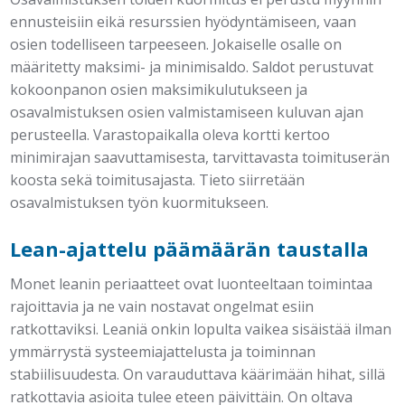
ennusteisiin eikä resurssien hyödyntämiseen, vaan
osien todelliseen tarpeeseen. Jokaiselle osalle on
määritetty maksimi- ja minimisaldo. Saldot perustuvat
kokoonpanon osien maksimikulutukseen ja
osavalmistuksen osien valmistamiseen kuluvan ajan
perusteella. Varastopaikalla oleva kortti kertoo
minimirajan saavuttamisesta, tarvittavasta toimituserän
koosta sekä toimitusajasta. Tieto siirretään
osavalmistuksen työn kuormitukseen.
Lean-ajattelu päämäärän taustalla
Monet leanin periaatteet ovat luonteeltaan toimintaa
rajoittavia ja ne vain nostavat ongelmat esiin
ratkottaviksi. Leaniä onkin lopulta vaikea sisäistää ilman
ymmärrystä systeemiajattelusta ja toiminnan
stabiilisuudesta. On varauduttava käärimään hihat, sillä
ratkottavia asioita tulee eteen päivittäin. On oltava