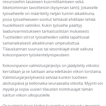
resursseihin tasaiseen kuormittamiseen sekä
liiketoiminnan tavoitteisiin (kysynnän tahti). Jokaiselle
työvaiheelle on määritetty neljän tunnin aikaikkuna,
jossa työvaiheeseen sovitut tehtävät ehditään tehdä
huolellisesti valmiiksi. Kukin työvaihe päättyy
laadunvarmistukseen tarkastuslistan mukaisesti.
Tuotteiden siirrot työvaiheiden välillä tapahtuvat
samanaikaisesti aikaikkunan umpeuduttua.
Tilauskannan suuruus tai sesonkiajat eivät vaikuta
kokoonpanon työskentelynopeuteen.
Kokoonpanon valmistusjärjestys on jäädytetty viikoksi
kerrallaan ja se lukitaan aina edeltävän viikon torstaina.
Valmistusjärjestyksestä selviää kunkin tuotteen
aloituspäivä ja kellonaika seuraavalta viikolta. Myynti voi
myydä ja sopia uusien tilausten toimitusajat tämän
lukitun viikon ulkopuolelle.
Osavalmistuksen töiden kuormitus ei perustu myynnin