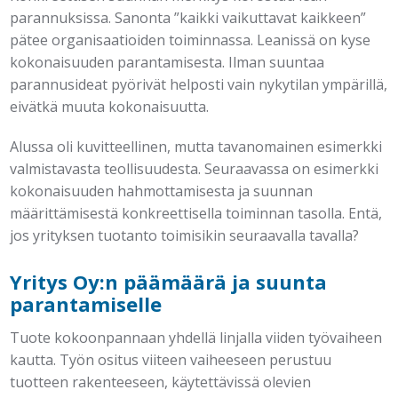
parannuksissa. Sanonta ”kaikki vaikuttavat kaikkeen”
pätee organisaatioiden toiminnassa. Leanissä on kyse
kokonaisuuden parantamisesta. Ilman suuntaa
parannusideat pyörivät helposti vain nykytilan ympärillä,
eivätkä muuta kokonaisuutta.
Alussa oli kuvitteellinen, mutta tavanomainen esimerkki
valmistavasta teollisuudesta. Seuraavassa on esimerkki
kokonaisuuden hahmottamisesta ja suunnan
määrittämisestä konkreettisella toiminnan tasolla. Entä,
jos yrityksen tuotanto toimisikin seuraavalla tavalla?
Yritys Oy:n päämäärä ja suunta
parantamiselle
Tuote kokoonpannaan yhdellä linjalla viiden työvaiheen
kautta. Työn ositus viiteen vaiheeseen perustuu
tuotteen rakenteeseen, käytettävissä olevien