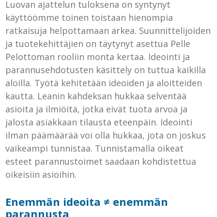
Luovan ajattelun tuloksena on syntynyt
käyttöömme toinen toistaan hienompia
ratkaisuja helpottamaan arkea. Suunnittelijoiden
ja tuotekehittäjien on täytynyt asettua Pelle
Pelottoman rooliin monta kertaa. Ideointi ja
parannusehdotusten käsittely on tuttua kaikilla
aloilla. Työtä kehitetään ideoiden ja aloitteiden
kautta. Leanin kahdeksan hukkaa selventää
asioita ja ilmiöitä, jotka eivät tuota arvoa ja
jalosta asiakkaan tilausta eteenpäin. Ideointi
ilman päämäärää voi olla hukkaa, jota on joskus
vaikeampi tunnistaa. Tunnistamalla oikeat
esteet parannustoimet saadaan kohdistettua
oikeisiin asioihin.
Enemmän ideoita ≠ enemmän
parannusta