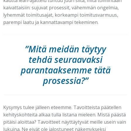
kautta lean-ajattelu tuntuu juuri siltä, mitä toimintaan
kaivattaisiin: sujuvat prosessit, vähemmän ongelmia,
lyhemmät toimitusajat, korkeampi toimitusvarmuus,
parempi laatu ja kannattavampi tekeminen.
”Mitä meidän täytyy
tehdä seuraavaksi
parantaaksemme tätä
prosessia?”
Kysymys tulee jälleen eteemme. Tavoitteista päätellen
kehityskohteita alkaa tulla listana mieleen. Mistä päästä
pitäisi aloittaa? Tavoitteet näyttäytyvät meille usein vain
lukuina. Ne eivät ole jalostuneet näkemykseksi