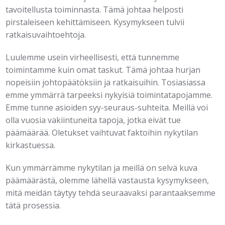
tavoitellusta toiminnasta. Tämä johtaa helposti
pirstaleiseen kehittämiseen. Kysymykseen tulvii
ratkaisuvaihtoehtoja.
Luulemme usein virheellisesti, että tunnemme
toimintamme kuin omat taskut. Tämä johtaa hurjan
nopeisiin johtopäätöksiin ja ratkaisuihin. Tosiasiassa
emme ymmärrä tarpeeksi nykyisiä toimintatapojamme.
Emme tunne asioiden syy-seuraus-suhteita. Meillä voi
olla vuosia vakiintuneita tapoja, jotka eivät tue
päämäärää. Oletukset vaihtuvat faktoihin nykytilan
kirkastuessa.
Kun ymmärrämme nykytilan ja meillä on selvä kuva
päämäärästä, olemme lähellä vastausta kysymykseen,
mitä meidän täytyy tehdä seuraavaksi parantaaksemme
tätä prosessia.