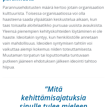
Parannusehdotusten määrä kertoo jotain organisaation
kulttuurista. Toisessa organisaatiossa voi olla
haasteena saada ylipäätään keskustelua aikaan, kun
taas toisaalla aloitelaatikko pursuaa uusista avauksista.
Yleensä pienempien kehityskohteiden löytäminen ei ole
haaste. Ideoitakin syntyy, kun henkilöstölle annetaan
vain mahdollisuus. Ideoiden syntymisen tahtiin voi
vaikuttaa aiempi kokemus niiden toteuttamisesta.
Muutaman torpatun tai loputtomalta tuntuvaan
putkeen jääneen ehdotuksen jälkeen ideointi tahtoo
hiipua.
”Mitä
kehittämisajatuksia
sinulle tulee mieleen