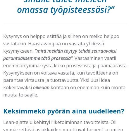
omassa työpisteessäsi?”
Kysymys on helppo esittää ja siihen on melko helppo
vastatakin. Haastavampaa on vastata yhdessä
kysymykseen,
”mitä meidän täytyy tehdä seuraavaksi
parantaaksemme tätä prosessia”
. Vastaaminen vaatii
enemmän ymmärrystä koko prosessista ja päämäärästä.
Kysymykseen on voitava vastata, kun tavoitteena on
parantaa virtausta ja tuottavuutta. Yksi uusi idea
kokeiltavaksi
oikeaan
kohtaan on enemmän kuin monta
muuta toisaalle.
Keksimmekö pyörän aina uudelleen?
Lean-ajattelu kehittyi liiketoiminnan tavoitteista. Oli
ymmärrettävä asiakkaiden muuttuvat tarpeet ja omien