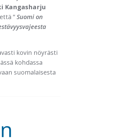
i Kangasharju
että ”
Suomi on
estävyysvajeesta
vasti kovin nöyrästi
 tässä kohdassa
a vaan suomalaisesta
on