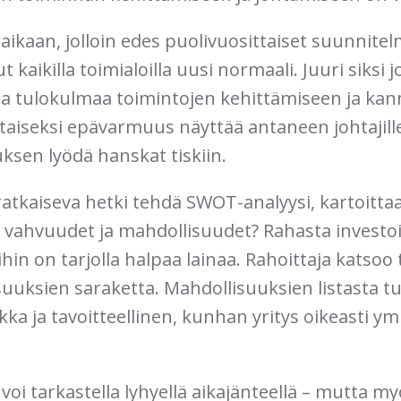
ikaan, jolloin edes puolivuosittaiset suunnitelm
 kaikilla toimialoilla uusi normaali. Juuri siksi 
ta tulokulmaa toimintojen kehittämiseen ja ka
aiseksi epävarmuus näyttää antaneen johtajille
uksen lyödä hanskat tiskiin.
t ratkaiseva hetki tehdä SWOT-analyysi, kartoitta
 vahvuudet ja mahdollisuudet? Rahasta investoinn
ihin on tarjolla halpaa lainaa. Rahoittaja katsoo 
uuksien saraketta. Mahdollisuuksien listasta tu
akka ja tavoitteellinen, kunhan yritys oikeasti 
voi tarkastella lyhyellä aikajänteellä – mutta m