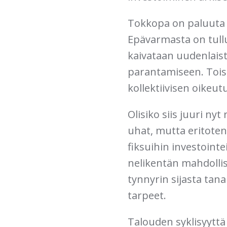
Tokkopa on paluuta a
Epävarmasta on tullut
kaivataan uudenlais
parantamiseen. Toist
kollektiivisen oikeut
Olisiko siis juuri ny
uhat, mutta eritoten
fiksuihin investointe
nelikentän mahdollis
tynnyrin sijasta tan
tarpeet.
Talouden syklisyyttä 