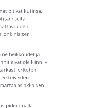
at pitivät kutinsa.
johtamiselta
nnattavuuden
 jonkinlaisen
a ne heikkoudet ja
it eivät ole kiinni –
tarkasti eritoten
lee toiveiden
ymmärtää asiakkaiden
yös pidemmällä,