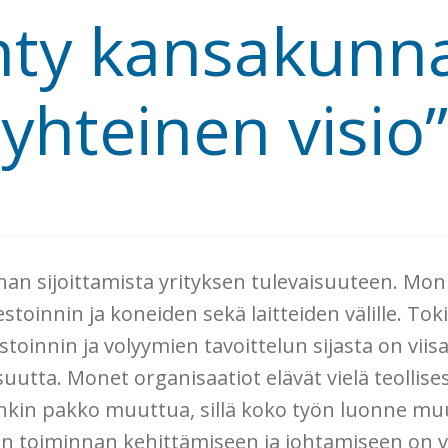
hty kansakunna
yhteinen visio”
an sijoittamista yrityksen tulevaisuuteen. Mon
stoinnin ja koneiden sekä laitteiden välille. Toki
toinnin ja volyymien tavoittelun sijasta on viis
utta. Monet organisaatiot elävät vielä teollise
nkin pakko muuttua, sillä koko työn luonne muu
n toiminnan kehittämiseen ja johtamiseen on v