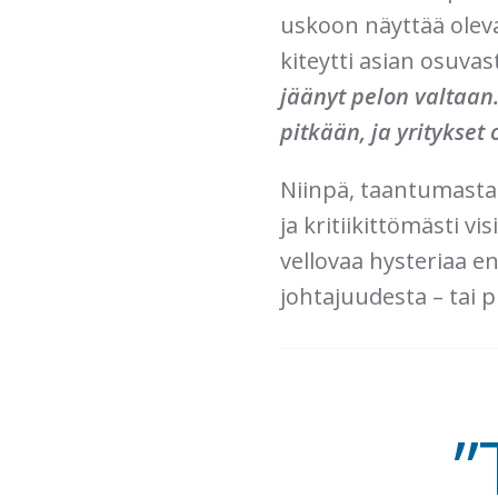
uskoon näyttää oleva
kiteytti asian osuvas
jäänyt pelon valtaan
pitkään, ja yritykset
Niinpä, taantumasta 
ja kritiikittömästi v
vellovaa hysteriaa e
johtajuudesta – tai
”