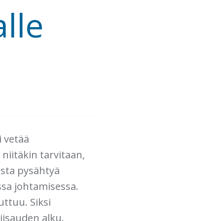
lle
i vetää
 niitäkin tarvitaan,
asta pysähtyä
ssa johtamisessa.
ttuu. Siksi
iisauden alku.