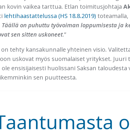
n kovin vaikea tarttua. Etlan toimitusjohtaja
Ak
ti
lehtihaastattelussa (HS 18.8.2019)
toteamalla, 
. Täällä on puhuttu työvoiman loppumisesta ja k
 ovat sen sitten uskoneet
.”
on tehty kansakunnalle yhteinen visio. Valitetta
isioon uskovat myös suomalaiset yritykset. Juuri
n ole ensisijaisesti huolissani Saksan taloudest
 pikemminkin sen puutteesta.
Taantumasta 