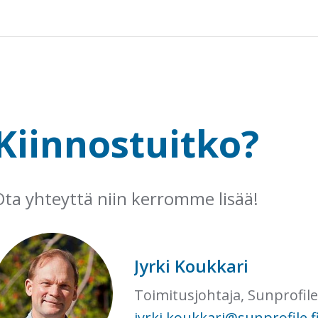
Kiinnostuitko?
Ota yhteyttä niin kerromme lisää!
Jyrki Koukkari
Toimitusjohtaja, Sunprofil
jyrki.koukkari@sunprofile.f