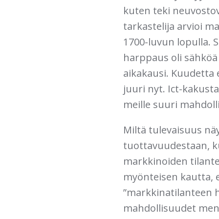
kuten teki neuvostov
tarkastelija arvioi 
1700-luvun lopulla. S
harppaus oli sähköä j
aikakausi. Kuudetta 
juuri nyt. Ict-kakus
meille suuri mahdol
Miltä tulevaisuus näy
tuottavuudestaan, ku
markkinoiden tilant
myönteisen kautta, e
”markkinatilanteen h
mahdollisuudet men