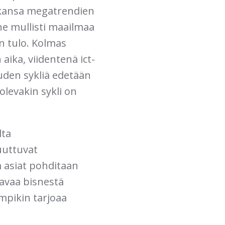
Aikansa megatrendien
ne mullisti maailmaa
en tulo. Kolmas
aika, viidentenä ict-
uden sykliä edetään
olevakin sykli on
lta
uuttuvat
 asiat pohditaan
tavaa bisnestä
mpikin tarjoaa