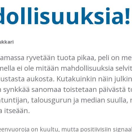
ollisuuksia!
ukkari
amassa ryvetään tuota pikaa, peli on men
lla ei ole mitään mahdollisuuksia selvi
stasta aukosta. Kutakuinkin näin julki
n synkkää sanomaa toistetaan päivästä t
tuntijan, talousgurun ja median suulla, 
 itseään.
envuoroja on kuultu, mutta positiivisiin signaal