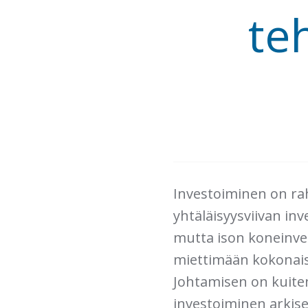
te
Investoiminen on rah
yhtäläisyysviivan inve
mutta ison koneinves
miettimään kokonaisu
Johtamisen on kuite
investoiminen arkise