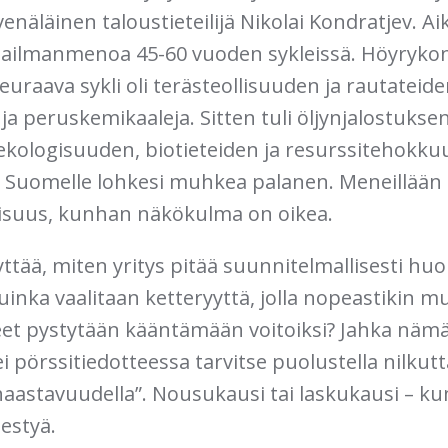
enäläinen taloustieteilijä Nikolai Kondratjev. 
maailmanmenoa 45-60 vuoden sykleissä. Höyryko
euraava sykli oli terästeollisuuden ja rautateid
a peruskemikaaleja. Sitten tuli öljynjalostuksen 
ekologisuuden, biotieteiden ja resurssitehokku
ta Suomelle lohkesi muhkea palanen. Meneillään 
lisuus, kunhan näkökulma on oikea.
ttää, miten yritys pitää suunnitelmallisesti huo
inka vaalitaan ketteryyttä, jolla nopeastikin m
eet pystytään kääntämään voitoiksi? Jahka nämä
i pörssitiedotteessa tarvitse puolustella nilkut
aastavuudella”. Nousukausi tai laskukausi – ku
estyä.