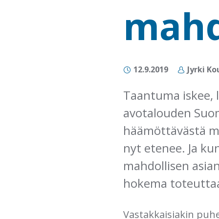
mahd
12.9.2019
Jyrki Ko
Taantuma iskee, l
avotalouden Suome
häämöttävästä mu
nyt etenee. Ja ku
mahdollisen asian
hokema toteuttaa
Vastakkaisiakin puhe