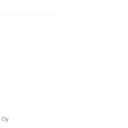
e Oy
i