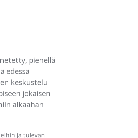
etetty, pienellä
tä edessä
nen keskustelu
oiseen jokaisen
niin alkaahan
eihin ja tulevan