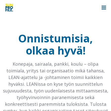
Onnistumisia,
olkaa hyvä!
Konepaja, sairaala, pankki, koulu – olipa
toimiala, yritys tai organisaatio mikä tahansa,
LEAN-ajattelu ja -johtaminen toimii kaikkien
hyväksi. LEANissa on kyse työn suunnittelun
sujuvuudesta, työn uudenlaisesta mittaamisesta,
työhyvinvoinnin paranemisesta sekä
konkreettisesti paremmista tuloksista. Tulosta
syntyy, kun kaikki organisaation tasot sitoutuvat