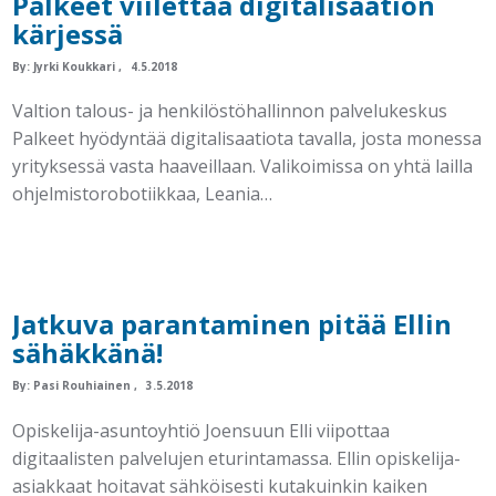
Palkeet viilettää digitalisaation
kärjessä
By:
Jyrki Koukkari
4.5.2018
Valtion talous- ja henkilöstöhallinnon palvelukeskus
Palkeet hyödyntää digitalisaatiota tavalla, josta monessa
yrityksessä vasta haaveillaan. Valikoimissa on yhtä lailla
ohjelmistorobotiikkaa, Leania…
Jatkuva parantaminen pitää Ellin
sähäkkänä!
By:
Pasi Rouhiainen
3.5.2018
Opiskelija-asuntoyhtiö Joensuun Elli viipottaa
digitaalisten palvelujen eturintamassa. Ellin opiskelija-
asiakkaat hoitavat sähköisesti kutakuinkin kaiken