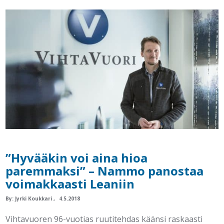
”Hyvääkin voi aina hioa
paremmaksi” – Nammo panostaa
voimakkaasti Leaniin
By:
Jyrki Koukkari
4.5.2018
Vihtavuoren 96-vuotias ruutitehdas käänsi raskaasti