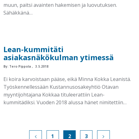
muun, paitsi avainten hakemisen ja luovutuksen.
Sähäkkänä…
Lean-kummitäti
asiakasnäkökulman ytimessä
By:
Tero Pippola
3.5.2018
Ei koira karvoistaan pääse, eikä Minna Kokka Leanistä.
Työskennellessään Kustannusosakeyhtiö Otavan
myyntijohtajana Kokkaa tituleerattiin Lean-
kummitädiksi. Vuoden 2018 alussa hänet nimitettiin…
1
2
3